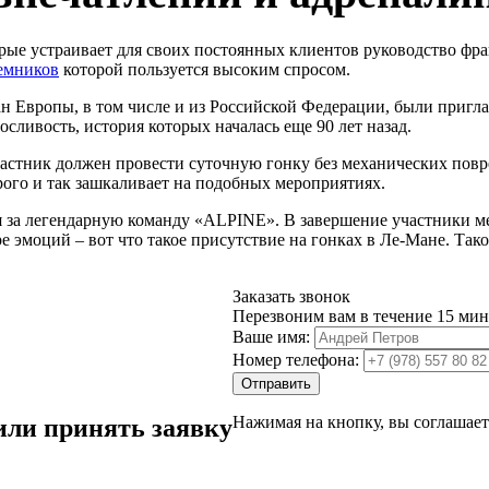
е устраивает для своих постоянных клиентов руководство фран
емников
которой пользуется высоким спросом.
ран Европы, в том числе и из Российской Федерации, были пригл
ливость, история которых началась еще 90 лет назад.
стник должен провести суточную гонку без механических повре
орого и так зашкаливает на подобных мероприятиях.
ея за легендарную команду «ALPINE». В завершение участники м
оре эмоций – вот что такое присутствие на гонках в Ле-Мане. Т
Заказать звонок
Перезвоним вам в течение 15 мин
Ваше имя:
Номер телефона:
Отправить
Нажимая на кнопку, вы соглашает
или принять заявку