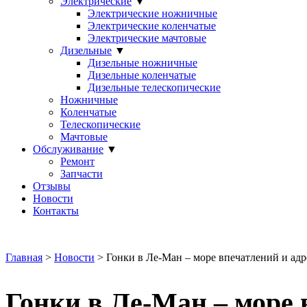
Электрические
▼
Электрические ножничные
Электрические коленчатые
Электрические мачтовые
Дизельные
▼
Дизельные ножничные
Дизельные коленчатые
Дизельные телескопические
Ножничные
Коленчатые
Телескопические
Мачтовые
Обслуживание
▼
Ремонт
Запчасти
Отзывы
Новости
Контакты
Главная
>
Новости
> Гонки в Ле-Ман – море впечатлений и ад
Гонки в Ле-Ман – море 