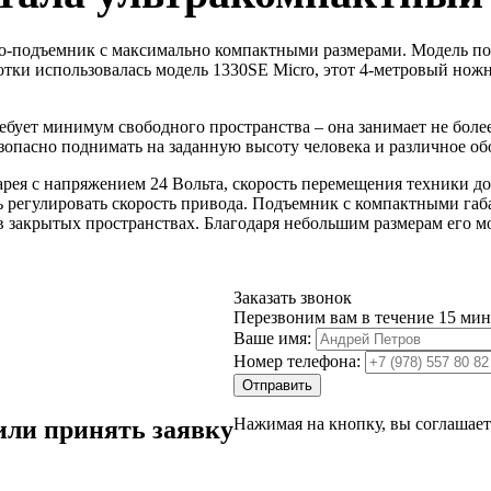
-подъемник с максимально компактными размерами. Модель пол
аботки использовалась модель 1330SE Micro, этот 4-метровый 
ебует минимум свободного пространства – она занимает не более
езопасно поднимать на заданную высоту человека и различное об
рея с напряжением 24 Вольта, скорость перемещения техники дос
 регулировать скорость привода. Подъемник с компактными га
в закрытых пространствах. Благодаря небольшим размерам его м
Заказать звонок
Перезвоним вам в течение 15 мин
Ваше имя:
Номер телефона:
Отправить
Нажимая на кнопку, вы соглашает
или принять заявку