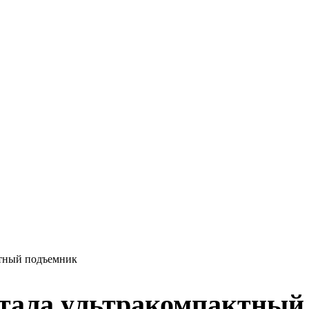
ктный подъемник
тала ультракомпактный