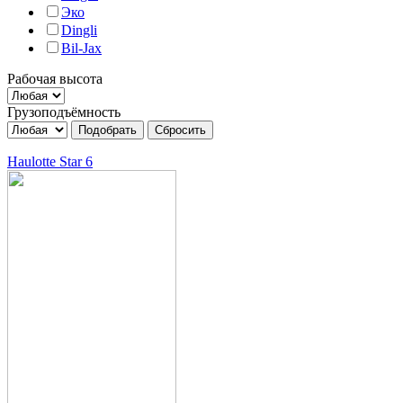
Эко
Dingli
Bil-Jax
Рабочая высота
Грузоподъёмность
Haulotte Star 6